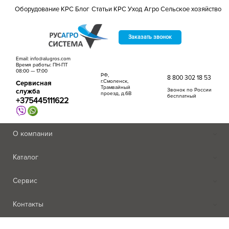
Оборудование КРС
Блог
Статьи
КРС
Уход
Агро
Сельское хозяйство
Заказать звонок
Email: info@alugros.com
Время работы: ПН-ПТ
08:00 — 17:00
РФ,
8 800 302 18 53
г.Смоленск,
Сервисная
Трамвайный
Звонок по России
служба
проезд, д.6В
бесплатный
+375445111622
О компании
Каталог
Сервис
Контакты