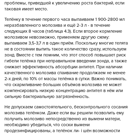
проблемы, приведшей к увеличению роста бактерий, если
таковая имеет место.
Телёнку в течение первого часа выпаиваем 1 900-2800 мл
неразбавленного молозива и ещё 2-3 л - в течение
следующих 8 часов (таблица 4.3). Если второе кормление
молозивом невозможно, применяем другую схему:
выпаиваем 3,5-3,7 л в один приём. Поскольку многие телята
не в состоянии выпить такое количество сразу, используем
зонд. Вместе с тем помним, что этот способ повышает риск
гибели телёнка при неправильном введении зонда, а также
снижает эффективность абсорбции антител. При наличии
качественного молозива спаивание продолжаем не менее
2-х дней, по 10% от массы телёнка в сутки. Важно понимать,
что скармливание больших объёмов молозива не может
компенсировать низкую концентрацию антител в нём или
сильную бактериальную загрязнённость.
Не допускаем самостоятельного, бесконтрольного сосания
молозива телёнком. Даже если вы решили позволить ему
получить молозиво непосредственно из вымени матери,
необходимо убедиться, что соски вымени
продезинфицированы, а телёнок ли- i шён возможности