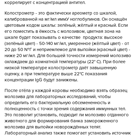
коррелирует с концентрацией антител.
Колострометр - это фактически ареометр со шкалой,
калиброванной на мг/мл иммУ ноглобулинов. Он оснащён
цветовым кодом шкалы: зелёный, жёлтый и красный. Если
его поместить в ёмкость с молозивом, цветная зона на
шкале будет показывать о качестве продукта: высокое
(зелёный цвет) - 50-140 мг/мл, умеренное (жёлтый цвет) - от
20 до 50 №Г и неприемлемое для выпойки (красный цвет) -
ниже 20 мг/мл. Для большей точности измерений молозиво
охлаждаем до комнатной температуры (22° С). При более
низкой температуре колострометр даёт завышенную
оценку, а при температуре выше 22°С показания
концентрации IgG будут занижены.
После отёла у каждой коровы необходимо взять образец
молозива для лабораторных исследований, чтобы
определить его бактериальную обсемененность и
полноценность с точки зрения содержания иммунных тел.
Это позволит установить, подходит ли молозиво отданного
животного для формирования банка замороженного
молозива для выпойки новорождённых телят.
Лабораторный анализ также помогает установить источник