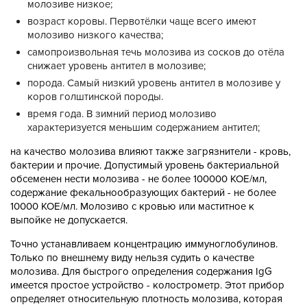
молозиве низкое;
возраст коровы. Первотёлки чаще всего имеют
молозиво низкого качества;
самопроизвольная течь молозива из сосков до отёла
снижает уровень антител в молозиве;
порода. Самый низкий уровень антител в молозиве у
коров голштинской породы.
время года. В зимний период молозиво
характеризуется меньшим содержанием антител;
на качество молозива влияют также загрязнители - кровь,
бактерии и прочие. Допустимый уровень бактериальной
обсеменен нести молозива - не более 100000 КОЕ/мл,
содержание фекальнообразующих бактерий - не более
10000 КОЕ/мл. Молозиво с кровью или маститное к
выпойке не допускается.
Точно устанавливаем концентрацию иммуноглобулинов.
Только по внешнему виду нельзя судить о качестве
молозива. Для быстрого определения содержания IgG
имеется простое устройство - колострометр. Этот прибор
определяет относительную плотность молозива, которая