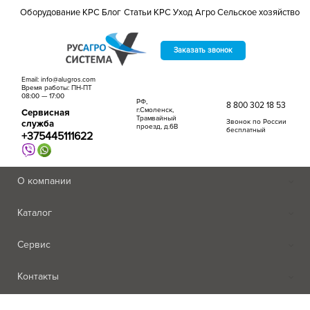
Оборудование КРС
Блог
Статьи
КРС
Уход
Агро
Сельское хозяйство
Заказать звонок
Email: info@alugros.com
Время работы: ПН-ПТ
08:00 — 17:00
РФ,
8 800 302 18 53
г.Смоленск,
Сервисная
Трамвайный
Звонок по России
служба
проезд, д.6В
бесплатный
+375445111622
О компании
Каталог
Сервис
Контакты