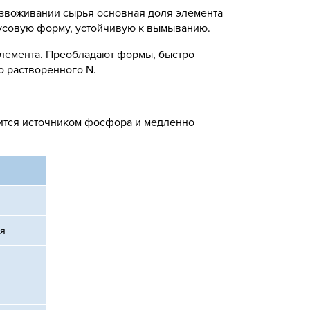
езвоживании сырья основная доля элемента
мусовую форму, устойчивую к вымыванию.
элемента. Преобладают формы, быстро
о растворенного N.
вится источником фосфора и медленно
я