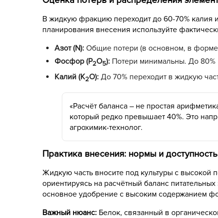
Оценка потерь и распределения элемен
В жидкую фракцию переходит до 60-70% калия и
планирования внесения используйте фактически
Азот (N):
Общие потери (в основном, в форме 
Фосфор (P
O
):
Потери минимальны. До 80% 
2
5
Калий (K
O):
До 70% переходит в жидкую част
2
«Расчёт баланса – не простая арифмети
который редко превышает 40%. Это напр
агрохимик-технолог.
Практика внесения: нормы и доступность
Жидкую часть вносите под культуры с высокой п
ориентируясь на расчётный баланс питательных
основное удобрение с высоким содержанием фос
Важный нюанс:
Белок, связанный в органическо