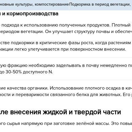
новные культуры, компостирование
Подкормка в период вегетации
я и кормопроизводства
 подхода к использованию полученных продуктов. Плотный 
периодом вегетации. Он улучшает структуру почвы и обеспе
тве подкормки в критические фазы роста, когда растениям
ракции легко улетучивается при поверхностном внесении.
кую фракцию необходимо заделывать в почву немедленно по
 до 30-50% доступного N.
е качества органики. Использование плотного осадка в кач
ости и переваримости связанного белка для животных. Его
сле внесения жидкой и твердой части
о сырья напрямую при заготовке зелёной массы. Это повыш