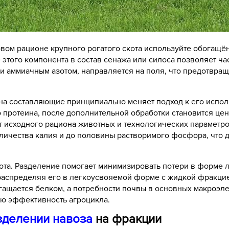
вом рационе крупного рогатого скота используйте обогащ
 этого компонента в состав сенажа или силоса позволяет ч
м и аммиачным азотом, направляется на поля, что предотвра
 на составляющие принципиально меняет подход к его испо
 протеина, после дополнительной обработки становится це
от исходного рациона животных и технологических парамет
оличества калия и до половины растворимого фосфора, чт
та. Разделение помогает минимизировать потери в форме ле
распределяя его в легкоусвояемой форме с жидкой фракцией
гащается белком, а потребности почвы в основных макроэл
ю эффективность агроцикла.
зделении навоза
на фракции