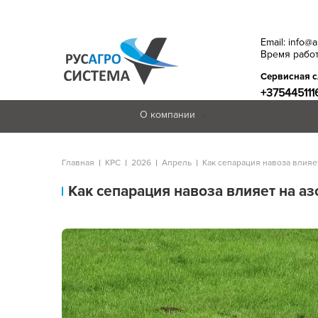
Email: info@
Время работ
Сервисная 
+375445111
О компании
Главная
КРС
2026
Апрель
Как сепарация навоза влияе
Как сепарация навоза влияет на аз