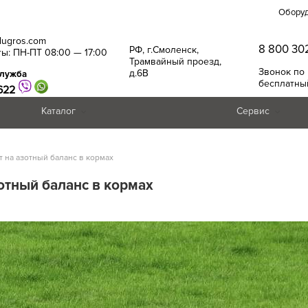
Обору
alugros.com
8 800 30
РФ, г.Смоленск,
ы: ПН-ПТ 08:00 — 17:00
Трамвайный проезд,
Звонок по
д.6В
служба
бесплатны
622
Каталог
Сервис
т на азотный баланс в кормах
отный баланс в кормах