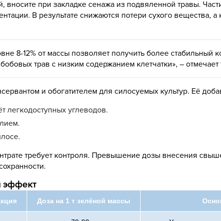
ой, вносите при закладке сенажа из подвяленной травы. Час
нтации. В результате снижаются потери сухого вещества, а
овне 8-12% от массы позволяет получить более стабильный
 бобовых трав с низким содержанием клетчатки», – отмечает
рвантом и обогатителем для силосуемых культур. Её доба
т легкодоступных углеводов.
лием.
илосе.
нтрате требует контроля. Превышение дозы внесения свыше
сохранности.
й эффект
акция
Доза на 1 т зелёной массы
Осно