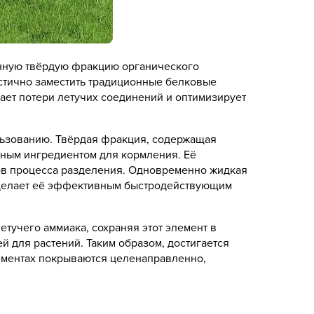
ённую твёрдую фракцию органического
астично заместить традиционные белковые
щает потери летучих соединений и оптимизирует
льзованию. Твёрдая фракция, содержащая
нным ингредиентом для кормления. Её
ров процесса разделения. Одновременно жидкая
о делает её эффективным быстродействующим
тучего аммиака, сохраняя этот элемент в
 для растений. Таким образом, достигается
ементах покрываются целенаправленно,