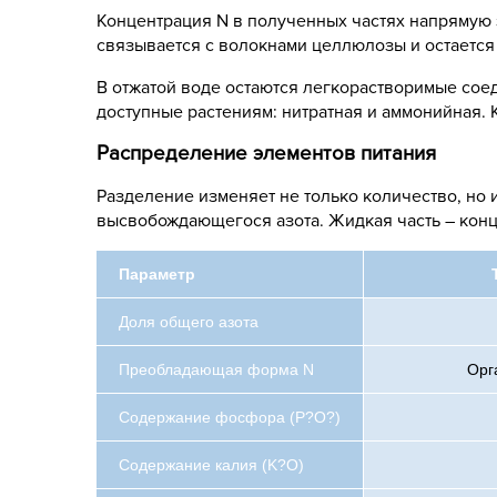
Концентрация N в полученных частях напрямую 
связывается с волокнами целлюлозы и остается
В отжатой воде остаются легкорастворимые сое
доступные растениям: нитратная и аммонийная. 
Распределение элементов питания
Разделение изменяет не только количество, но
высвобождающегося азота. Жидкая часть – кон
Параметр
Доля общего азота
Преобладающая форма N
Орг
Содержание фосфора (P?O?)
Содержание калия (K?O)