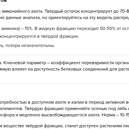
тов
 аммонийного азота. Твёрдый остаток концентрирует до 70
е данные анализа, но ориентируйтесь на эту модель распр
аммиака) – 15%. В жидкую фракцию переходит 50-55% от ост
концентрируется в твёрдой фракции.
ь, потери незначительны.
ка. Ключевой параметр – коэффициент переваримости орган
ямую влияет на доступность белковых соединений для расте
отребностью в доступном азоте и калии в период активной ве
 элементов. Твёрдую фракцию применяйте осенью под зябь 
фора и медленно высвобождающегося азота. Норма – 10-15 
м веществе твёрдой фракции, станет доступен растениям ли