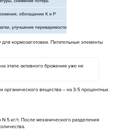
ктуры, снижение потерь
рожения, обогащение K и P
чатки, улучшение переваримости
 для кормозаготовки. Питательные элементы
на этапе активного брожения уже не
и органического вещества – на 3-5 процентных
 N 5 кг/т. После механического разделения
количества.