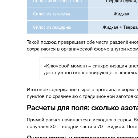
Сенаж из злаковых трав
Твёрдая (сухая)
Силос из кукурузы
Жидкая
Силос из люцерны
Жидкая + Твёрда
Такой подход превращает обе части разделённо
сохраняются в органической форме внутри кормо
«Ключевой момент – синхронизация внес
даст нужного консервирующего эффекта»,
Итоговое содержание сырого протеина в корме м
пунктов по сравнению с традиционной заготовко
Расчеты для поля: сколько азот
Прямой расчёт начинается с исходного сырья. В
получаем 30 т твёрдой части и 70 т жидкой. Пот