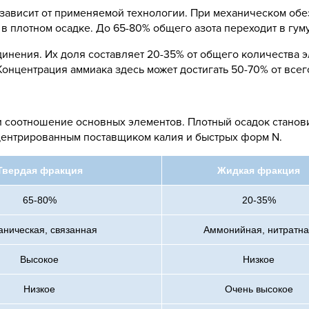
зависит от применяемой технологии. При механическом об
 в плотном осадке. До 65-80% общего азота переходит в гу
динения. Их доля составляет 20-35% от общего количества 
Концентрация аммиака здесь может достигать 50-70% от всег
 и соотношение основных элементов. Плотный осадок стано
центрированным поставщиком калия и быстрых форм N.
Твердая фракция
Жидкая фракция
65-80%
20-35%
аническая, связанная
Аммонийная, нитратна
Высокое
Низкое
Низкое
Очень высокое