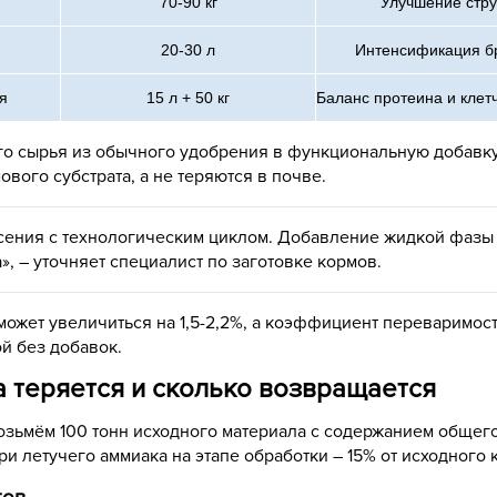
70-90 кг
Улучшение стру
20-30 л
Интенсификация б
я
15 л + 50 кг
Баланс протеина и клет
го сырья из обычного удобрения в функциональную добавку
вого субстрата, а не теряются в почве.
ения с технологическим циклом. Добавление жидкой фазы 
 – уточняет специалист по заготовке кормов.
ожет увеличиться на 1,5-2,2%, а коэффициент переваримост
й без добавок.
а теряется и сколько возвращается
озьмём 100 тонн исходного материала с содержанием общего
ери летучего аммиака на этапе обработки – 15% от исходного 