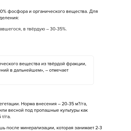
-80% фосфора и органического вещества. Для
еделения:
авшегося, в твёрдую – 30-35%.
ического вещества из твёрдой фракции,
ний в дальнейшем», – отмечает
гетации. Норма внесения – 20-35 м?/га,
или весной под пропашные культуры как
т/га.
шь после минерализации, которая занимает 2-3