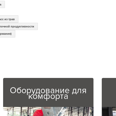
а
сс из трав
лочной продуктивности
ермания)
Оборудование для
комфорта