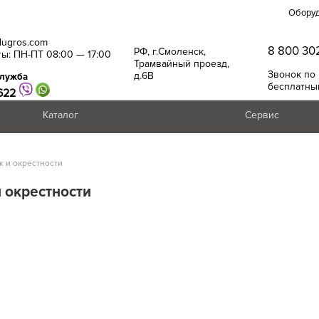
Обору
alugros.com
8 800 30
РФ, г.Смоленск,
ы: ПН-ПТ 08:00 — 17:00
Трамвайный проезд,
Звонок по
д.6В
служба
бесплатны
622
Каталог
Сервис
 и окрестности
 окрестности