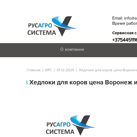
Email: info@
Время работ
Сервисная 
+375445111
О компании
Главная
КРС
01-12-2025
Хедлоки для коров цена Воронеж
Хедлоки для коров цена Воронеж и