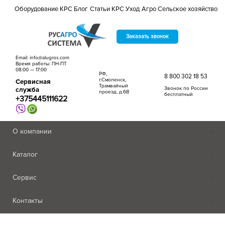
Оборудование КРС
Блог
Статьи
КРС
Уход
Агро
Сельское хозяйство
Заказать звонок
Email: info@alugros.com
Время работы: ПН-ПТ
08:00 — 17:00
РФ,
8 800 302 18 53
г.Смоленск,
Сервисная
Трамвайный
Звонок по России
служба
проезд, д.6В
бесплатный
+375445111622
О компании
Каталог
Сервис
Контакты