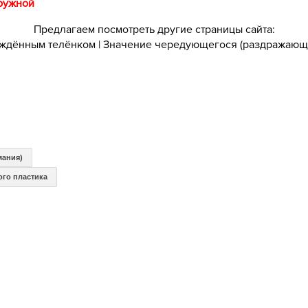
гружной
Предлагаем посмотреть другие страницы сайта:
ождённым телёнком
|
Значение чередующегося (раздражающе
мания)
ого пластика