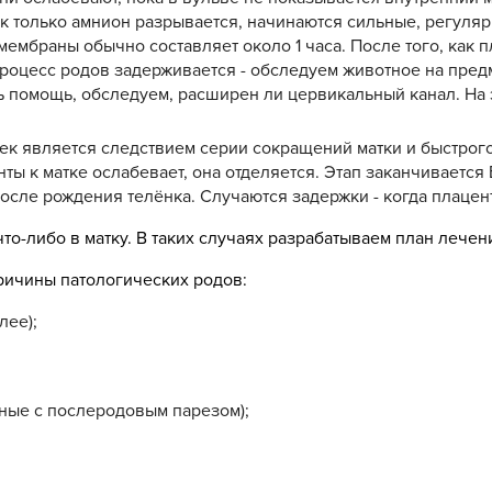
ак только амнион разрывается, начинаются сильные, регуля
ембраны обычно составляет около 1 часа. После того, как п
сли процесс родов задерживается - обследуем животное на пр
ь помощь, обследуем, расширен ли цервикальный канал. На
ек является следствием серии сокращений матки и быстрог
ы к матке ослабевает, она отделяется. Этап заканчиваетс
после рождения телёнка. Случаются задержки - когда плацент
то-либо в матку. В таких случаях разрабатываем план лечен
ричины патологических родов:
лее);
ные с послеродовым парезом);