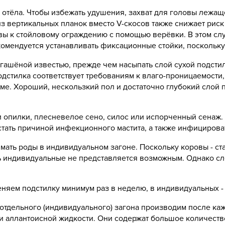
отёла. Чтобы избежать удушения, захват для головы лежа
з вертикальных планок вместо V-скосов также снижает рис
ы к стойловому ограждению с помощью верёвки. В этом слу
екомендуется устанавливать фиксационные стойки, посколь
гашёной известью, прежде чем насыпать слой сухой подстил
одстилка соответствует требованиям к влаго-проницаемости, 
орме. Хороший, нескользкий пол и достаточно глубокий сло
и опилки, плесневелое сено, силос или испорченный сенаж.
стать причиной инфекционного мастита, а также инфицироват
ать роды в индивидуальном загоне. Поскольку коровы - с
ь индивидуальные не представляется возможным. Однако сле
няем подстилку минимум раз в неделю, в индивидуальных - 
тдельного (индивидуального) загона производим после каж
 и аллантоисной жидкости. Они содержат большое количество