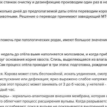
ых станках очистку и дезинфекцию производим один раз в н
сколько дней до предполагаемой даты отёла переводим кор
и животными. Решение о переводе принимают заведующий МТФ
к помочь при патологических родах, имеют большое значени
недель до отёла вымя наполняется молозивом, и когда приб
уг основания корня хвоста. Слизь, выделяющаяся из влагал
Сам процесс отёла проходит в три этапа: подготовка, рожде
я. Корова может стать беспокойной, искать уединения, смотр
чеиспускание или дефекация; ярко выражено слабое напряже
в этот процесс может занимать от 3 до б часов, у нетелей - 
дый час.
узырь» - хориально-алантоидная внешняя мембрана, которая 
то облегчает процесс расширения вульвы. Когда разрывает
ни ослабевают, пока в вульве не показывается внутренний 