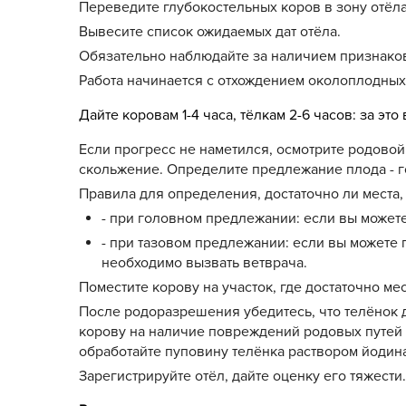
Переведите глубокостельных коров в зону отёла
Вывесите список ожидаемых дат отёла.
Обязательно наблюдайте за наличием признаков 
Работа начинается с отхождением околоплодных
Дайте коровам 1-4 часа, тёлкам 2-6 часов: за э
Если прогресс не наметился, осмотрите родовой 
скольжение. Определите предлежание плода - го
Правила для определения, достаточно ли места,
- при головном предлежании: если вы можете
- при тазовом предлежании: если вы можете 
необходимо вызвать ветврача.
Поместите корову на участок, где достаточно мес
После родоразрешения убедитесь, что телёнок д
корову на наличие повреждений родовых путей и
обработайте пуповину телёнка раствором йодин
Зарегистрируйте отёл, дайте оценку его тяжести.