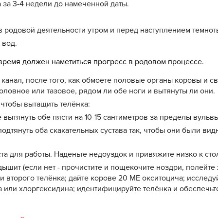
 за 3-4 недели до намеченной даты.
родовой деятельности утром и перед наступлением темноты,
 вод.
то время должен наметиться прогресс в родовом процессе.
канал, после того, как обмоете половые органы коровы и сво
ловное или тазовое, рядом ли обе ноги и вытянуты ли они.
 чтобы вытащить телёнка:
 вытянуть обе пясти на 10-15 сантиметров за пределы вульвы
подтянуть оба скакательных сустава так, чтобы они были ви
та для работы. Наденьте недоуздок и привяжите низко к столб
ышит (если нет - прочистите и пощекочите ноздри, полейте 
 второго телёнка; дайте корове 20 ME окситоцича; исследуй
а или хлоргексидина; идентифицируйте телёнка и обеспечьт