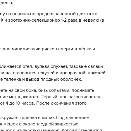
еделю.
ову в специально предназначенный для этого
 и зоотехник-селекционер 1-2 раза в неделю (в
е для минимизации рисков смерти телёнка и
лижается отёл, вульва опухает, тазовые связки
ища, становится текучей и прозрачной, похожей
ние телёнка и выход плодных оболочек.
еть на свои бока, бить копытами, поднимать
ние мышц живота. Первый этап заканчивается,
от 4 до 10 часов. После окончания этого
окружает телёнка в матке. Под давлением
ся мешок с околоплодной жидкостью,
мешок с жидкостью (амнион). Корова становится