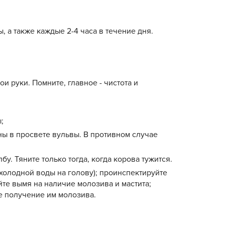
 а также каждые 2-4 часа в течение дня.
и руки. Помните, главное - чистота и
;
дны в просвете вульвы. В противном случае
у. Тяните только тогда, когда корова тужится.
холодной воды на голову); проинспектируйте
те вымя на наличие молозива и мастита;
е получение им молозива.