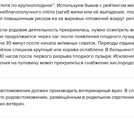
еля по крупноплодное™. Используем быков с рейтингом мен
еблагополучного отёла (загиб матки или её выпадение, по
 повышенным риском из-за жировых отложений вокруг репро
сли родовая деятельность прекратилась, нужно осмотреть 
е продолжается через час после появления плодного пузыря 
а 30 минут после начала активных схваток. Периоды отдыха 
 телёнок слишком крупный или корова ослаблена. В большинс
8-10 часов после первого разрыва плодного пузыря. Исключен
ления на пуповину может прекратиться снабжение кислородо
овспоможения должен производить ветеринарный врач. В слу
 по родовспоможению, размещённым в родильном отделении
ко ветврач.