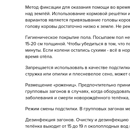
Метод фиксации для оказания помощи во время 
над землёй. Использование кормовой решётки и
вариантов является привязывание головы коров
голову коровы достаточно низко к земле. Не р
Гигиеническое покрытие пола. Посыпаем пол не
15-20 см толщиной. Чтобы убедиться в том, что п
минуты. Если колени остались сухими - всё в н
время отёла.
Запрещается использовать в качестве подстилк
стружка или опилки и плесневелое сено, может 
Размещение «рожениц». Предпочтительно приним
групповых загонов в случаях, когда оборудоват
заболевания и смерти новорождённого телёнка,
Режим смены подстилки. В групповых загонах ме
Дезинфекция загонов. Очистку и дезинфекцию о
телёнка выходит от 15 до 19 л околоплодных вод