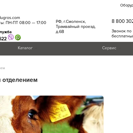
Обору
alugros.com
8 800 30
РФ, г.Смоленск,
ы: ПН-ПТ 08:00 — 17:00
Трамвайный проезд,
Звонок по
д.6В
служба
бесплатны
622
Каталог
Сервис
ием
м отделением