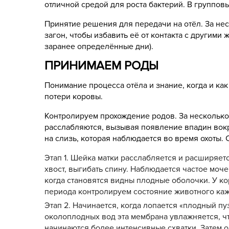
отличной средой для роста бактерий. В группов
Принятие решения для передачи на отёл. За не
загон, чтобы избавить её от контакта с другим
заранее определённые дни).
ПРИНИМАЕМ РОДЫ
Понимание процесса отёла и знание, когда и ка
потери коровы.
Контролируем прохождение родов. За несколько 
расслабляются, вызывая появление впадин вокр
на слизь, которая наблюдается во время охоты. 
Этап 1. Шейка матки расслабляется и расширяетс
хвост, выгибать спину. Наблюдается частое мо
когда становятся видны плодные оболочки. У коро
периода контролируем состояние животного каж
Этап 2. Начинается, когда лопается «плодный п
околоплодных вод эта мембрана увлажняется, ч
начинаются более интенсивные схватки. Затем о